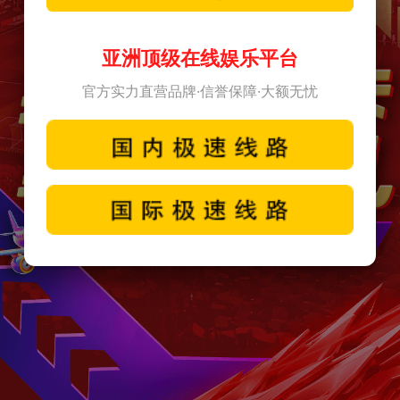
亚洲顶级在线娱乐平台
官方实力直营品牌·信誉保障·大额无忧