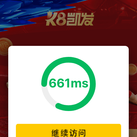
661ms